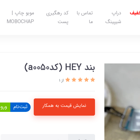
خفیف
دراپ
تماس با
کد رهگیری
موبو چاپ |
شیپینگ
ما
پست
MOBOCHAP
بند HEY (کدa0050)
از 1
نمایش قیمت به همکار
ثبت‌نام
ورود