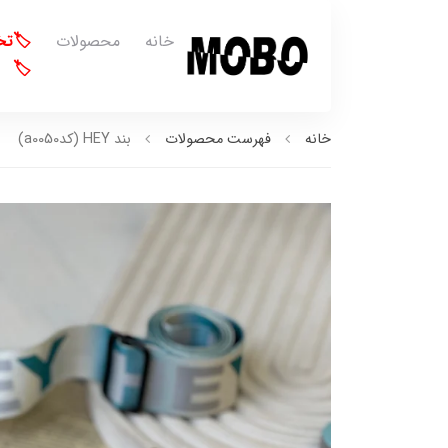
خانه
محصولات
🏷️ت
🏷️
خانه
فهرست محصولات
بند HEY (کدa0050)