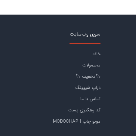
منوی وب‌سایت
خانه
محصولات
🏷️تخفیف 🏷️
دراپ شیپینگ
تماس با ما
کد رهگیری پست
موبو چاپ | MOBOCHAP