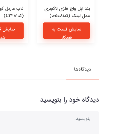
 چرمی پیشی
بند اپل واچ فلزی لاکچری
قاب ماربل که
مدل لینک (کدw5081)
(کدC2281)
یمت به
نمایش قیمت به
نمایش ق
ار
همکار
همک
دیدگاه‌ها
دیدگاه خود را بنویسید