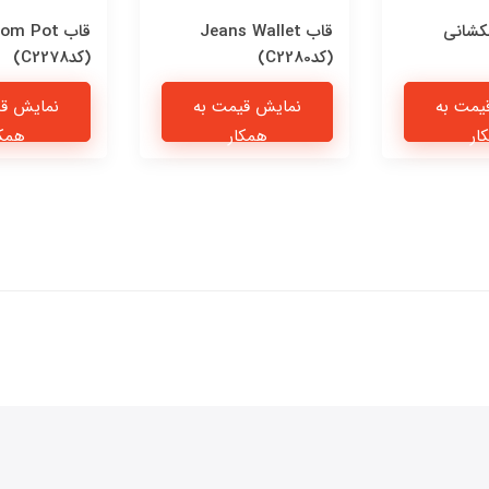
کشانی
قاب Jeans Wallet
قاب om Pot
(کدC2280)
(کدC2278)
یمت به
نمایش قیمت به
نمایش قی
ار
همکار
همکا