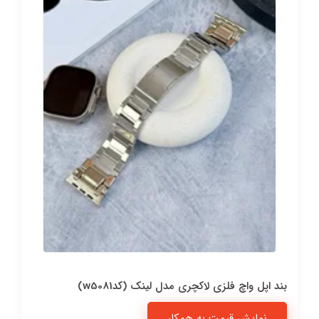
بند اپل واچ فلزی لاکچری مدل لینک (کدw5081)
نمایش قیمت به همکار