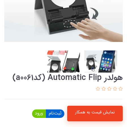
هولدر Automatic Flip (کدa0061)
نمایش قیمت به همکار
ثبت‌نام
ورود