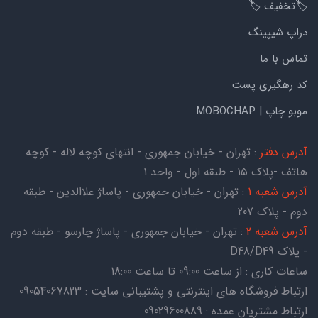
🏷️تخفیف 🏷️
دراپ شیپینگ
تماس با ما
کد رهگیری پست
موبو چاپ | MOBOCHAP
آدرس دفتر
: تهران - خیابان جمهوری - انتهای کوچه لاله - کوچه
هاتف -پلاک ۱۵ - طبقه اول - واحد ۱
آدرس شعبه 1
: تهران - خیابان جمهوری - پاساژ علاالدین - طبقه
دوم - پلاک 207
آدرس شعبه 2
: تهران - خیابان جمهوری - پاساژ چارسو - طبقه دوم
- پلاک D48/D49
ساعات کاری : از ساعت 09:00 تا ساعت 18:00
ارتباط فروشگاه های اینترنتی و پشتیبانی سایت : 09054067823
ارتباط مشتریان عمده : 09029600889