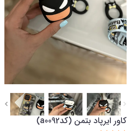
کاور ایرپاد بتمن (کدa0092)