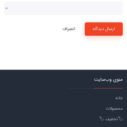
ارسال دیدگاه
انصراف
منوی وب‌سایت
خانه
محصولات
🏷️تخفیف 🏷️