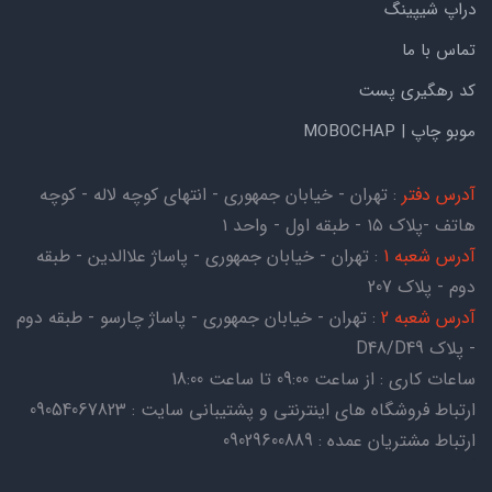
دراپ شیپینگ
تماس با ما
کد رهگیری پست
موبو چاپ | MOBOCHAP
آدرس دفتر
: تهران - خیابان جمهوری - انتهای کوچه لاله - کوچه
هاتف -پلاک ۱۵ - طبقه اول - واحد ۱
آدرس شعبه 1
: تهران - خیابان جمهوری - پاساژ علاالدین - طبقه
دوم - پلاک 207
آدرس شعبه 2
: تهران - خیابان جمهوری - پاساژ چارسو - طبقه دوم
- پلاک D48/D49
ساعات کاری : از ساعت 09:00 تا ساعت 18:00
ارتباط فروشگاه های اینترنتی و پشتیبانی سایت : 09054067823
ارتباط مشتریان عمده : 09029600889