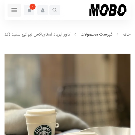
0
خانه
فهرست محصولات
کاور ایرپاد استارباکس لیوانی سفید (کدa0115)