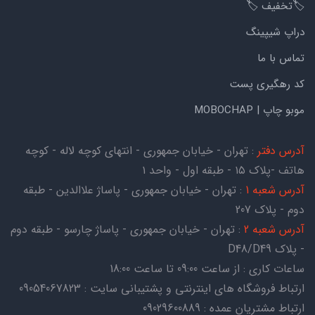
🏷️تخفیف 🏷️
دراپ شیپینگ
تماس با ما
کد رهگیری پست
موبو چاپ | MOBOCHAP
آدرس دفتر
: تهران - خیابان جمهوری - انتهای کوچه لاله - کوچه
هاتف -پلاک ۱۵ - طبقه اول - واحد ۱
آدرس شعبه 1
: تهران - خیابان جمهوری - پاساژ علاالدین - طبقه
دوم - پلاک 207
آدرس شعبه 2
: تهران - خیابان جمهوری - پاساژ چارسو - طبقه دوم
- پلاک D48/D49
ساعات کاری : از ساعت 09:00 تا ساعت 18:00
ارتباط فروشگاه های اینترنتی و پشتیبانی سایت : 09054067823
ارتباط مشتریان عمده : 09029600889