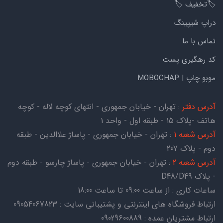
🏷️تخفیف 🏷️
دراپ شیپینگ
تماس با ما
کد رهگیری پست
موبو چاپ | MOBOCHAP
آدرس دفتر
: تهران - خیابان جمهوری - انتهای کوچه لاله - کوچه
هاتف -پلاک ۱۵ - طبقه اول - واحد ۱
آدرس شعبه 1
: تهران - خیابان جمهوری - پاساژ علاالدین - طبقه
دوم - پلاک 207
آدرس شعبه 2
: تهران - خیابان جمهوری - پاساژ چارسو - طبقه دوم
- پلاک D48/D49
ساعات کاری : از ساعت 09:00 تا ساعت 18:00
ارتباط فروشگاه های اینترنتی و پشتیبانی سایت : 09054067823
ارتباط مشتریان عمده : 09029600889