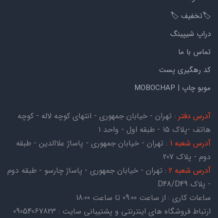
🏷️تخفیف 🏷️
دراپ شیپینگ
تماس با ما
کد رهگیری پست
موبو چاپ | MOBOCHAP
آدرس دفتر
: تهران - خیابان جمهوری - انتهای کوچه لاله - کوچه
هاتف -پلاک ۱۵ - طبقه اول - واحد ۱
آدرس شعبه 1
: تهران - خیابان جمهوری - پاساژ علاالدین - طبقه
دوم - پلاک 207
آدرس شعبه 2
: تهران - خیابان جمهوری - پاساژ چارسو - طبقه دوم
- پلاک D48/D49
ساعات کاری : از ساعت 09:00 تا ساعت 18:00
ارتباط فروشگاه های اینترنتی و پشتیبانی سایت : 09054067823