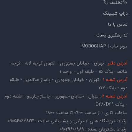
🏷️تخفیف 🏷️
دراپ شیپینگ
تماس با ما
کد رهگیری پست
موبو چاپ | MOBOCHAP
آدرس دفتر
: تهران - خیابان جمهوری - انتهای کوچه لاله - کوچه
هاتف -پلاک ۱۵ - طبقه اول - واحد ۱
آدرس شعبه 1
: تهران - خیابان جمهوری - پاساژ علاالدین - طبقه
دوم - پلاک 207
آدرس شعبه 2
: تهران - خیابان جمهوری - پاساژ چارسو - طبقه دوم
- پلاک D48/D49
ساعات کاری : از ساعت 09:00 تا ساعت 18:00
ارتباط فروشگاه های اینترنتی و پشتیبانی سایت : 09054067823
ارتباط مشتریان عمده : 09029600889