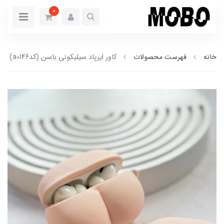
0
خانه
فهرست محصولات
کاور ایرپاد سیلیکونی باسن (کدa0146)