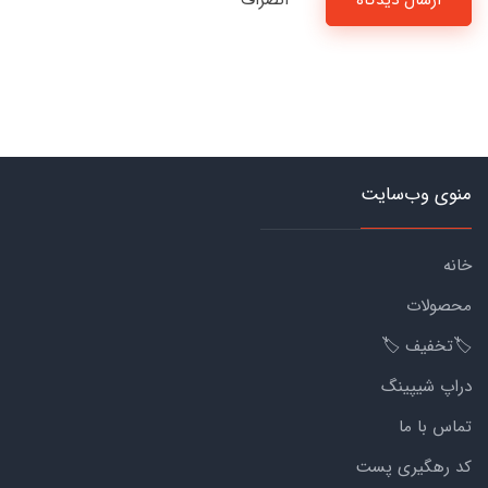
ارسال دیدگاه
انصراف
منوی وب‌سایت
خانه
محصولات
🏷️تخفیف 🏷️
دراپ شیپینگ
تماس با ما
کد رهگیری پست