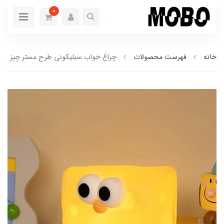
0
خانه
فهرست محصولات
چراغ خواب سیلیکونی طرح مستر چیز (کدa0151)