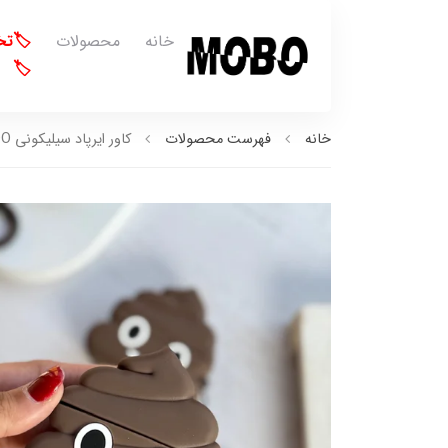
خانه
محصولات
🏷️ت
🏷️
خانه
فهرست محصولات
کاور ایرپاد سیلیکونی POO (کدa0153)