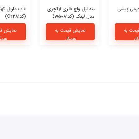
چرمی پیشی
بند اپل واچ فلزی لاکچری
قاب ماربل که
مدل لینک (کدw5081)
(کدC2281)
یمت به
نمایش قیمت به
نمایش قی
ار
همکار
همکا