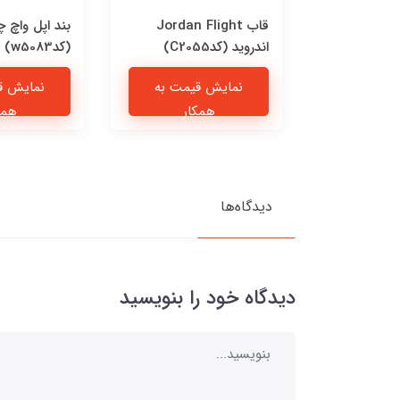
Puppy 
قاب Jordan Flight
بند اپل واچ 
اندروید (کدC2055)
(کدw5083)
یمت به
نمایش قیمت به
نمایش ق
ار
همکار
همک
دیدگاه‌ها
دیدگاه خود را بنویسید