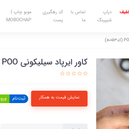
خفیف
دراپ
تماس با
کد رهگیری
موبو چاپ |
شیپینگ
ما
پست
MOBOCHAP
کاور ایرپاد سیلیکونی POO (کدa0153)
نمایش قیمت به همکار
ثبت‌نام
ورود