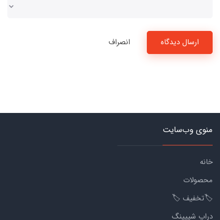
ارسال دیدگاه
انصراف
منوی وب‌سایت
خانه
محصولات
🏷️تخفیف 🏷️
دراپ شیپینگ