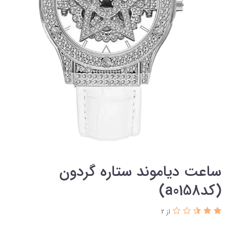
ساعت دیاموند ستاره گردون
(کدa0158)
از 2