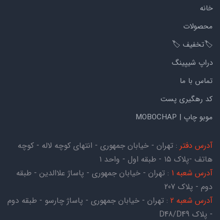
خانه
محصولات
🏷️تخفیف 🏷️
دراپ شیپینگ
تماس با ما
کد رهگیری پست
موبو چاپ | MOBOCHAP
آدرس دفتر
: تهران - خیابان جمهوری - انتهای کوچه لاله - کوچه
هاتف -پلاک ۱۵ - طبقه اول - واحد ۱
آدرس شعبه 1
: تهران - خیابان جمهوری - پاساژ علاالدین - طبقه
دوم - پلاک 207
آدرس شعبه 2
: تهران - خیابان جمهوری - پاساژ چارسو - طبقه دوم
- پلاک D48/D49