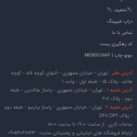
🏷️تخفیف 🏷️
دراپ شیپینگ
تماس با ما
کد رهگیری پست
موبو چاپ | MOBOCHAP
آدرس دفتر
: تهران - خیابان جمهوری - انتهای کوچه لاله - کوچه
هاتف -پلاک ۱۵ - طبقه اول - واحد ۱
آدرس شعبه 1
: تهران - خیابان جمهوری - پاساژ علاالدین - طبقه
دوم - پلاک 207
آدرس شعبه 2
: تهران - خیابان جمهوری - پاساژ چارسو - طبقه دوم
- پلاک D48/D49
ساعات کاری : از ساعت 09:00 تا ساعت 18:00
ارتباط فروشگاه های اینترنتی و پشتیبانی سایت : 09054067823