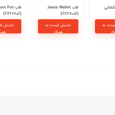
کشانی
قاب Jeans Wallet
قاب om Pot
(کدC2280)
(کدC2278)
یمت به
نمایش قیمت به
نمایش قی
ار
همکار
همکا