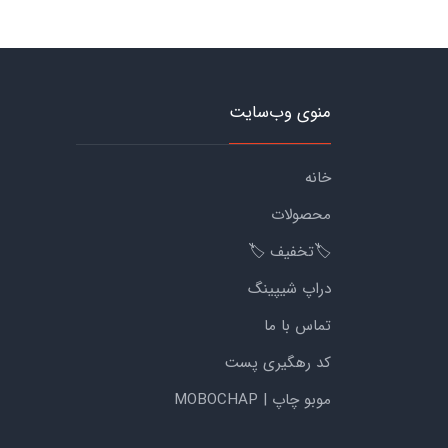
منوی وب‌سایت
خانه
محصولات
🏷️تخفیف 🏷️
دراپ شیپینگ
تماس با ما
کد رهگیری پست
موبو چاپ | MOBOCHAP