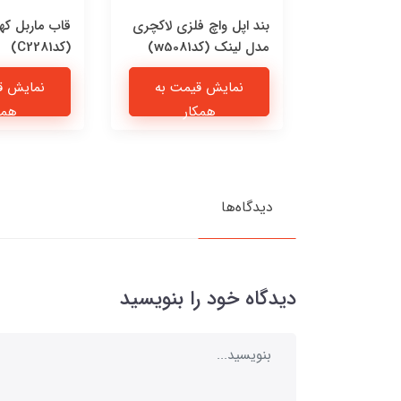
 چرمی پیشی
بند اپل واچ فلزی لاکچری
قاب ماربل که
مدل لینک (کدw5081)
(کدC2281)
یمت به
نمایش قیمت به
نمایش ق
ار
همکار
همک
دیدگاه‌ها
دیدگاه خود را بنویسید