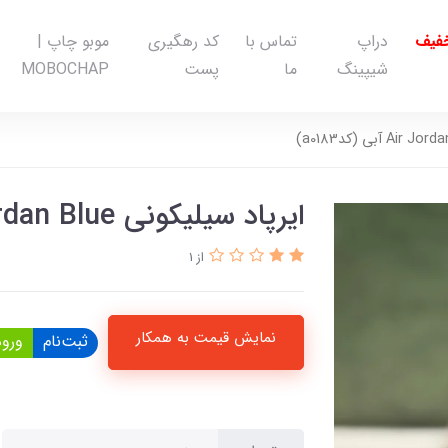
خفیف
دراپ
تماس با
کد رهگیری
موبو چاپ |
شیپینگ
ما
پست
MOBOCHAP
ایرپاد سیلیکونی Air Jordan Blue آبی (کدa0183)
از 1
نمایش قیمت به همکار
ثبت‌نام
ورود