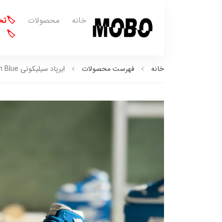
خانه
محصولات
🏷️ت
🏷️
خانه
فهرست محصولات
ایرپاد سیلیکونی Air Jordan Blue آبی (کدa0183)