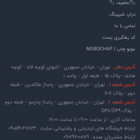
🏷️تخفیف 🏷️
دراپ شیپینگ
تماس با ما
کد رهگیری پست
موبو چاپ | MOBOCHAP
آدرس دفتر
: تهران - خیابان جمهوری - انتهای کوچه لاله - کوچه
هاتف -پلاک ۱۵ - طبقه اول - واحد ۱
آدرس شعبه 1
: تهران - خیابان جمهوری - پاساژ علاالدین - طبقه
دوم - پلاک 207
آدرس شعبه 2
: تهران - خیابان جمهوری - پاساژ چارسو - طبقه دوم
- پلاک D48/D49
ساعات کاری : از ساعت 09:00 تا ساعت 18:00
ارتباط فروشگاه های اینترنتی و پشتیبانی سایت : 09054067823
ارتباط مشتریان عمده : 09029600889