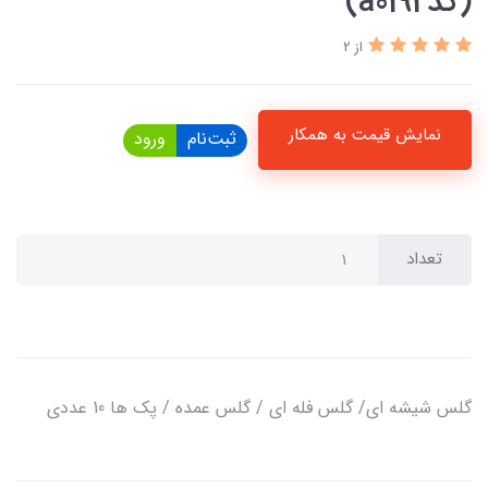
(کدa0192)
از 2
نمایش قیمت به همکار
ثبت‌نام
ورود
تعداد
گلس شیشه ای/ گلس فله ای / گلس عمده / پک ها 10 عددی