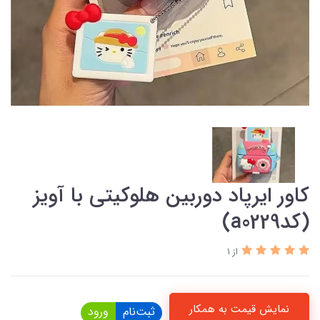
کاور ایرپاد دوربین هلوکیتی با آویز
(کدa0229)
از 1
نمایش قیمت به همکار
ثبت‌نام
ورود