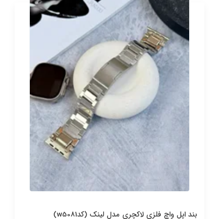
بند اپل واچ فلزی لاکچری مدل لینک (کدw5081)