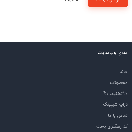
ارسال دیدگاه
انصراف
منوی وب‌سایت
خانه
محصولات
🏷️تخفیف 🏷️
دراپ شیپینگ
تماس با ما
کد رهگیری پست