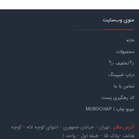
منوی وب‌سایت
خانه
محصولات
🏷️تخفیف 🏷️
دراپ شیپینگ
تماس با ما
کد رهگیری پست
موبو چاپ | MOBOCHAP
آدرس دفتر
: تهران - خیابان جمهوری - انتهای کوچه لاله - کوچه
هاتف -پلاک ۱۵ - طبقه اول - واحد ۱