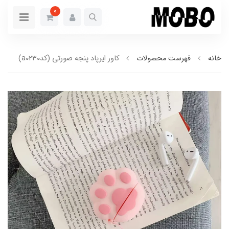
0
خانه
فهرست محصولات
کاور ایرپاد پنجه صورتی (کدa0230)