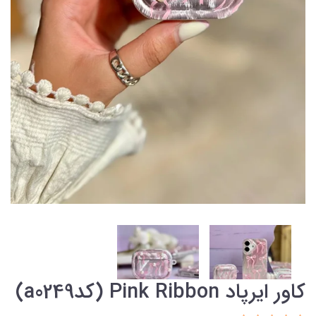
کاور ایرپاد Pink Ribbon (کدa0249)