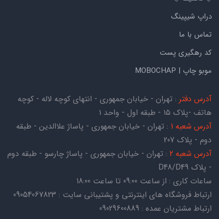
دراپ شیپینگ
تماس با ما
کد رهگیری پست
موبو چاپ | MOBOCHAP
آدرس دفتر
: تهران - خیابان جمهوری - انتهای کوچه لاله - کوچه
هاتف -پلاک ۱۵ - طبقه اول - واحد ۱
آدرس شعبه 1
: تهران - خیابان جمهوری - پاساژ علاالدین - طبقه
دوم - پلاک 207
آدرس شعبه 2
: تهران - خیابان جمهوری - پاساژ چارسو - طبقه دوم
- پلاک D48/D49
ساعات کاری : از ساعت 09:00 تا ساعت 18:00
ارتباط فروشگاه های اینترنتی و پشتیبانی سایت : 09054067823
ارتباط مشتریان عمده : 09029600889