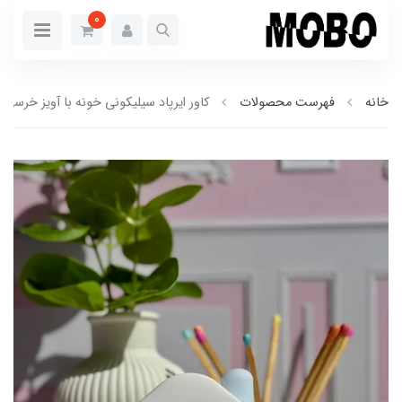
0
خانه
فهرست محصولات
کاور ایرپاد سیلیکونی خونه با آویز خرسی (کد256