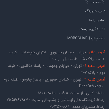
🏷️تخفیف 🏷️
دراپ شیپینگ
تماس با ما
کد رهگیری پست
موبو چاپ | MOBOCHAP
آدرس دفتر
: تهران - خیابان جمهوری - انتهای کوچه لاله - کوچه
هاتف -پلاک ۱۵ - طبقه اول - واحد ۱
آدرس شعبه 1
: تهران - خیابان جمهوری - پاساژ علاالدین - طبقه
دوم - پلاک 207
آدرس شعبه 2
: تهران - خیابان جمهوری - پاساژ چارسو - طبقه دوم
- پلاک D48/D49
ساعات کاری : از ساعت 09:00 تا ساعت 18:00
ارتباط فروشگاه های اینترنتی و پشتیبانی سایت : 09054067823
ارتباط مشتریان عمده : 09029600889