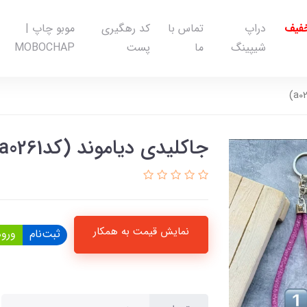
خفیف
دراپ
تماس با
کد رهگیری
موبو چاپ |
شیپینگ
ما
پست
MOBOCHAP
جاکلیدی دیاموند (کدa0261)
نمایش قیمت به همکار
ثبت‌نام
ورود