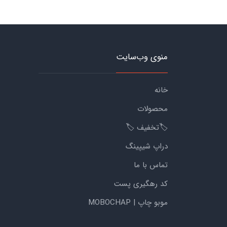
منوی وب‌سایت
خانه
محصولات
🏷️تخفیف 🏷️
دراپ شیپینگ
تماس با ما
کد رهگیری پست
موبو چاپ | MOBOCHAP