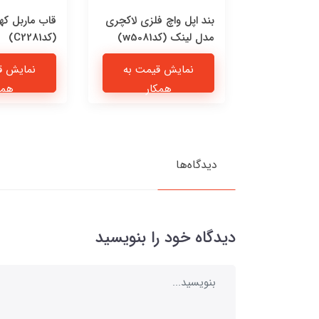
 چرمی پیشی
بند اپل واچ فلزی لاکچری
قاب ماربل که
مدل لینک (کدw5081)
(کدC2281)
یمت به
نمایش قیمت به
نمایش ق
ار
همکار
همک
دیدگاه‌ها
دیدگاه خود را بنویسید