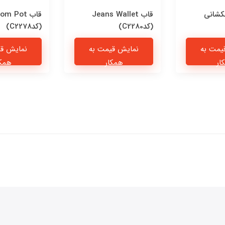
کشانی
قاب Jeans Wallet
قاب om Pot
(کدC2280)
(کدC2278)
یمت به
نمایش قیمت به
نمایش قی
ار
همکار
همکا