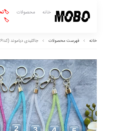
خانه
محصولات
🏷️ت
🏷️
خانه
فهرست محصولات
جاکلیدی دیاموند (کدa0261)