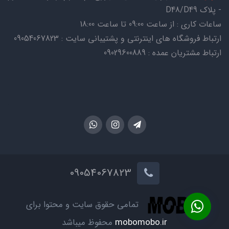
- پلاک D48/D49
ساعات کاری : از ساعت 09:00 تا ساعت 18:00
ارتباط فروشگاه های اینترنتی و پشتیبانی سایت : 09054067823
ارتباط مشتریان عمده : 09029600889
09054067823
تمامی حقوق سایت و محتوا برای
mobomobo.ir
محفوظ میباشد