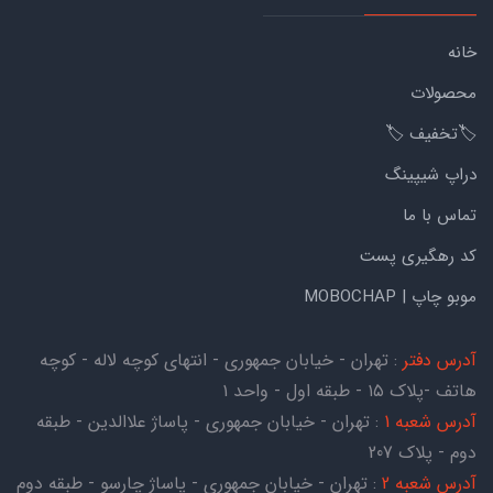
خانه
محصولات
🏷️تخفیف 🏷️
دراپ شیپینگ
تماس با ما
کد رهگیری پست
موبو چاپ | MOBOCHAP
آدرس دفتر
: تهران - خیابان جمهوری - انتهای کوچه لاله - کوچه
هاتف -پلاک ۱۵ - طبقه اول - واحد ۱
آدرس شعبه 1
: تهران - خیابان جمهوری - پاساژ علاالدین - طبقه
دوم - پلاک 207
آدرس شعبه 2
: تهران - خیابان جمهوری - پاساژ چارسو - طبقه دوم