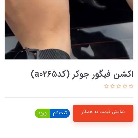
اکشن فیگور جوکر (کدa0265)
نمایش قیمت به همکار
ثبت‌نام
ورود