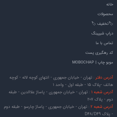
خانه
محصولات
🏷️تخفیف 🏷️
دراپ شیپینگ
تماس با ما
کد رهگیری پست
موبو چاپ | MOBOCHAP
آدرس دفتر
: تهران - خیابان جمهوری - انتهای کوچه لاله - کوچه
هاتف -پلاک ۱۵ - طبقه اول - واحد ۱
آدرس شعبه 1
: تهران - خیابان جمهوری - پاساژ علاالدین - طبقه
دوم - پلاک 207
آدرس شعبه 2
: تهران - خیابان جمهوری - پاساژ چارسو - طبقه دوم
- پلاک D48/D49