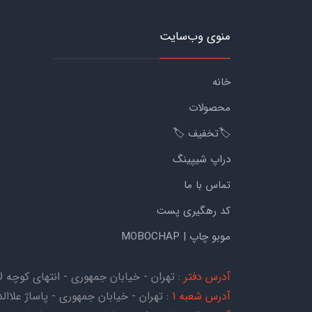
منوی وب‌سایت
خانه
محصولات
🏷️تخفیف 🏷️
دراپ شیپینگ
تماس با ما
کد رهگیری پست
موبو چاپ | MOBOCHAP
آدرس دفتر
: تهران - خیابان جمهوری - انتهای کوچه لاله - کوچه هات
آدرس شعبه 1
: تهران - خیابان جمهوری - پاساژ علاالدی