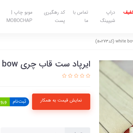
خفیف
دراپ
تماس با
کد رهگیری
موبو چاپ |
شیپینگ
ما
پست
MOBOCHAP
ایرپاد ست قاب چری white bow (کدa0273)
نمایش قیمت به همکار
ثبت‌نام
ورود