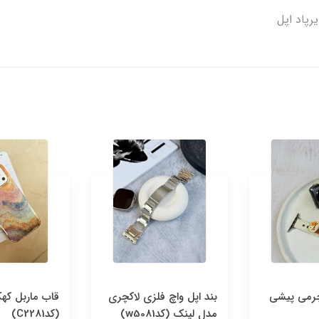
رپاد اپل
چرمی پیشی
بند اپل واچ فلزی لاکچری
قاب ماربل که
مدل لینک (کدw5081)
(کدC2281)