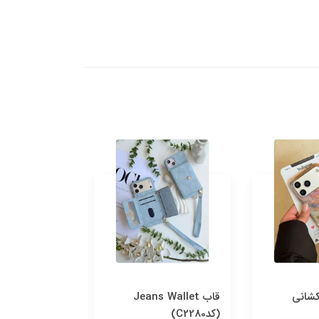
کشانی
قاب Jeans Wallet
قاب om Pot
(کدC2280)
(کدC2278)