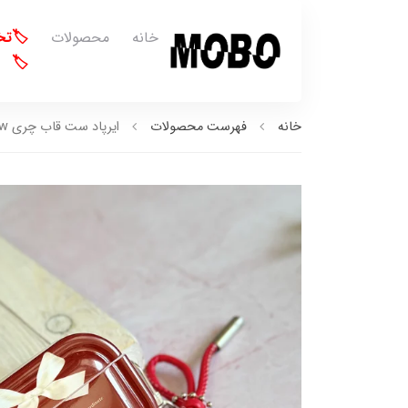
خانه
محصولات
🏷️ت
🏷️
خانه
فهرست محصولات
ایرپاد ست قاب چری white bow (کدa0273)