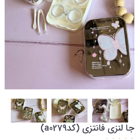
جا لنزی فانتزی (کدa0279)