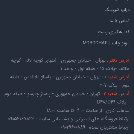
دراپ شیپینگ
تماس با ما
کد رهگیری پست
موبو چاپ | MOBOCHAP
آدرس دفتر
: تهران - خیابان جمهوری - انتهای کوچه لاله - کوچه
هاتف -پلاک ۱۵ - طبقه اول - واحد ۱
آدرس شعبه 1
: تهران - خیابان جمهوری - پاساژ علاالدین - طبقه
دوم - پلاک 207
آدرس شعبه 2
: تهران - خیابان جمهوری - پاساژ چارسو - طبقه دوم
- پلاک D48/D49
ساعات کاری : از ساعت 09:00 تا ساعت 18:00
ارتباط فروشگاه های اینترنتی و پشتیبانی سایت : 09054067823
ارتباط مشتریان عمده : 09029600889