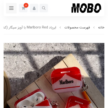
0
خانه
فهرست محصولات
ایرپاد Marlboro Red با آویز سیگار (کدa0287)