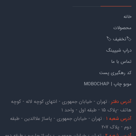
خانه
محصولات
🏷️تخفیف 🏷️
دراپ شیپینگ
تماس با ما
کد رهگیری پست
موبو چاپ | MOBOCHAP
آدرس دفتر
: تهران - خیابان جمهوری - انتهای کوچه لاله - کوچه
هاتف -پلاک ۱۵ - طبقه اول - واحد ۱
آدرس شعبه 1
: تهران - خیابان جمهوری - پاساژ علاالدین - طبقه
دوم - پلاک 207
آدرس شعبه 2
: تهران - خیابان جمهوری - پاساژ چارسو - طبقه دوم