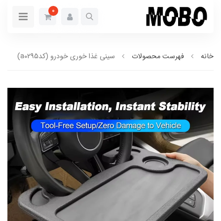
0
خانه
فهرست محصولات
سینی غذا خوری خودرو (کدa0295)