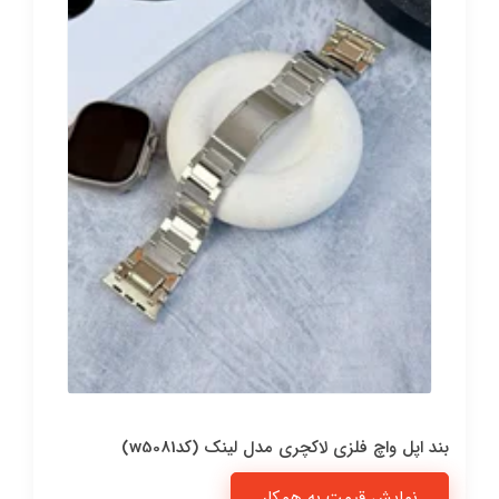
بند اپل واچ فلزی لاکچری مدل لینک (کدw5081)
نمایش قیمت به همکار