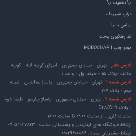
🏷️تخفیف 🏷️
دراپ شیپینگ
تماس با ما
کد رهگیری پست
موبو چاپ | MOBOCHAP
آدرس دفتر
: تهران - خیابان جمهوری - انتهای کوچه لاله - کوچه
هاتف -پلاک ۱۵ - طبقه اول - واحد ۱
آدرس شعبه 1
: تهران - خیابان جمهوری - پاساژ علاالدین - طبقه
دوم - پلاک 207
آدرس شعبه 2
: تهران - خیابان جمهوری - پاساژ چارسو - طبقه دوم
- پلاک D48/D49
ساعات کاری : از ساعت 09:00 تا ساعت 18:00
ارتباط فروشگاه های اینترنتی و پشتیبانی سایت : 09054067823
ارتباط مشتریان عمده : 09029600889