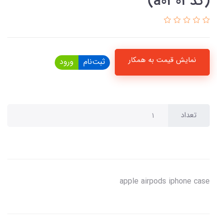
(کدa0303)
نمایش قیمت به همکار
ثبت‌نام
ورود
تعداد
apple airpods iphone case