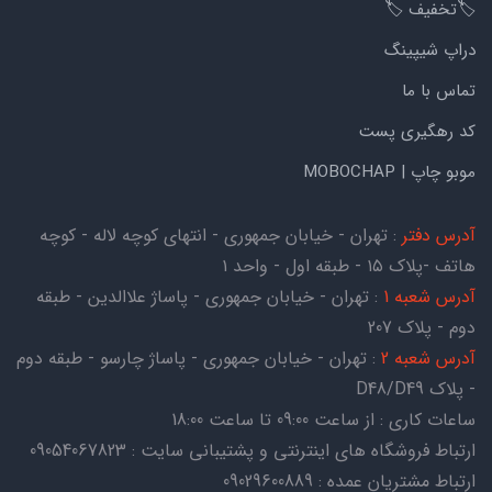
🏷️تخفیف 🏷️
دراپ شیپینگ
تماس با ما
کد رهگیری پست
موبو چاپ | MOBOCHAP
آدرس دفتر
: تهران - خیابان جمهوری - انتهای کوچه لاله - کوچه
هاتف -پلاک ۱۵ - طبقه اول - واحد ۱
آدرس شعبه 1
: تهران - خیابان جمهوری - پاساژ علاالدین - طبقه
دوم - پلاک 207
آدرس شعبه 2
: تهران - خیابان جمهوری - پاساژ چارسو - طبقه دوم
- پلاک D48/D49
ساعات کاری : از ساعت 09:00 تا ساعت 18:00
ارتباط فروشگاه های اینترنتی و پشتیبانی سایت : 09054067823
ارتباط مشتریان عمده : 09029600889