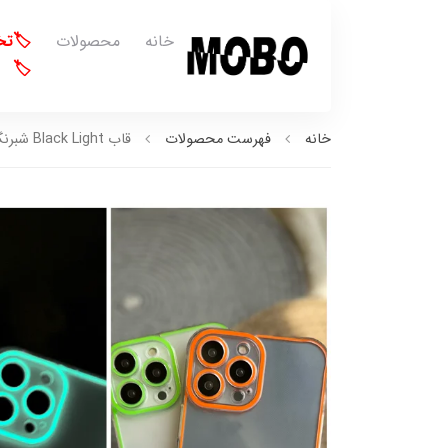
خانه
محصولات
🏷️ت
🏷️
خانه
فهرست محصولات
قاب Black Light شبرنگ (کدC1228)