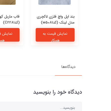
 چرمی پیشی
بند اپل واچ فلزی لاکچری
قاب ماربل که
مدل لینک (کدw5081)
(کدC2281)
یمت به
نمایش قیمت به
نمایش ق
ار
همکار
همک
دیدگاه‌ها
دیدگاه خود را بنویسید