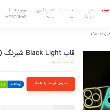
خفیف
دراپ
تماس با
کد رهگیری
موبو چاپ |
شیپینگ
ما
پست
MOBOCHAP
قاب Black Light شبرنگ (کدC1228)
نمایش قیمت به همکار
ثبت‌نام
ورود