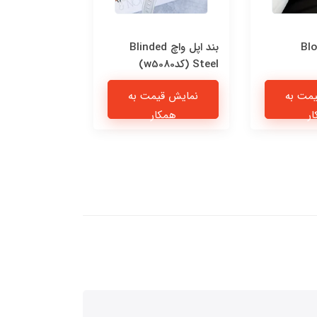
Blo
بند اپل واچ Blinded
قاب n Blue
Steel (کدw5080)
اندرویدی (کدC2277)
مت به
نمایش قیمت به
نمایش قی
ر
همکار
همکا