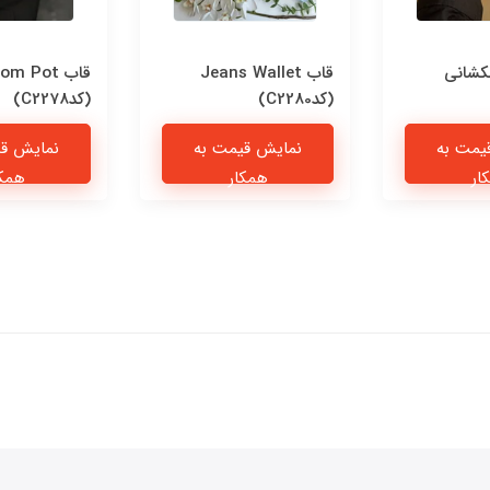
کشانی
قاب Jeans Wallet
قاب om Pot
(کدC2280)
(کدC2278)
یمت به
نمایش قیمت به
نمایش قی
ار
همکار
همکا