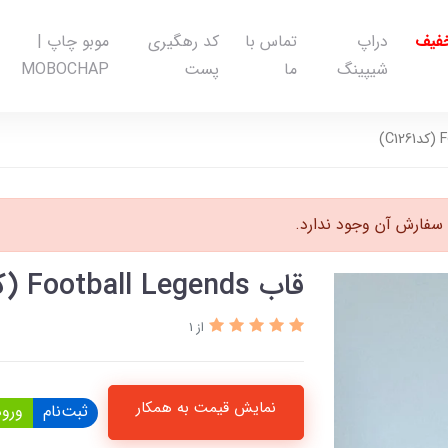
خفیف
دراپ
تماس با
کد رهگیری
موبو چاپ |
شیپینگ
ما
پست
MOBOCHAP
سفارش آن وجود ندارد.
قاب Football Legends (کدC1261)
از 1
نمایش قیمت به همکار
ثبت‌نام
ورود