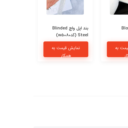
Blo
بند اپل واچ Blinded
قاب n Blue
Steel (کدw5080)
اندرویدی (کدC2277)
مت به
نمایش قیمت به
نمایش قی
ر
همکار
همکا