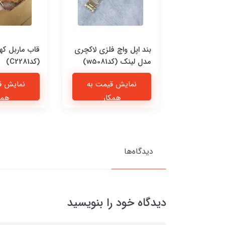
 چرمی پیشی
بند اپل واچ فلزی لاکچری
قاب ماربل که
مدل لینک (کدw5081)
(کدC2281)
یمت به
نمایش قیمت به
نمایش ق
ار
همکار
همک
دیدگاه‌ها
دیدگاه خود را بنویسید