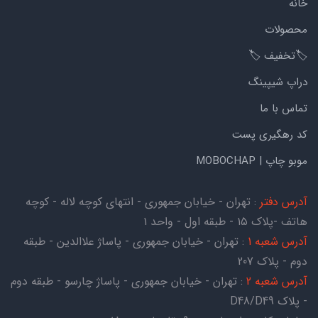
خانه
محصولات
🏷️تخفیف 🏷️
دراپ شیپینگ
تماس با ما
کد رهگیری پست
موبو چاپ | MOBOCHAP
آدرس دفتر
: تهران - خیابان جمهوری - انتهای کوچه لاله - کوچه
هاتف -پلاک ۱۵ - طبقه اول - واحد ۱
آدرس شعبه 1
: تهران - خیابان جمهوری - پاساژ علاالدین - طبقه
دوم - پلاک 207
آدرس شعبه 2
: تهران - خیابان جمهوری - پاساژ چارسو - طبقه دوم
- پلاک D48/D49