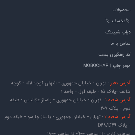
محصولات
🏷️تخفیف 🏷️
دراپ شیپینگ
تماس با ما
کد رهگیری پست
موبو چاپ | MOBOCHAP
آدرس دفتر
: تهران - خیابان جمهوری - انتهای کوچه لاله - کوچه
هاتف -پلاک ۱۵ - طبقه اول - واحد ۱
آدرس شعبه 1
: تهران - خیابان جمهوری - پاساژ علاالدین - طبقه
دوم - پلاک 207
آدرس شعبه 2
: تهران - خیابان جمهوری - پاساژ چارسو - طبقه دوم
- پلاک D48/D49
ساعات کاری : از ساعت 09:00 تا ساعت 18:00