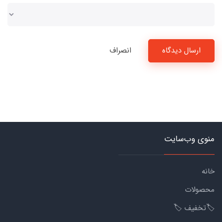
ارسال دیدگاه
انصراف
منوی وب‌سایت
خانه
محصولات
🏷️تخفیف 🏷️