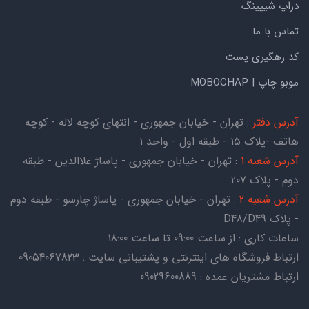
دراپ شیپینگ
تماس با ما
کد رهگیری پست
موبو چاپ | MOBOCHAP
آدرس دفتر
: تهران - خیابان جمهوری - انتهای کوچه لاله - کوچه
هاتف -پلاک ۱۵ - طبقه اول - واحد ۱
آدرس شعبه 1
: تهران - خیابان جمهوری - پاساژ علاالدین - طبقه
دوم - پلاک 207
آدرس شعبه 2
: تهران - خیابان جمهوری - پاساژ چارسو - طبقه دوم
- پلاک D48/D49
ساعات کاری : از ساعت 09:00 تا ساعت 18:00
ارتباط فروشگاه های اینترنتی و پشتیبانی سایت : 09054067823
ارتباط مشتریان عمده : 09029600889