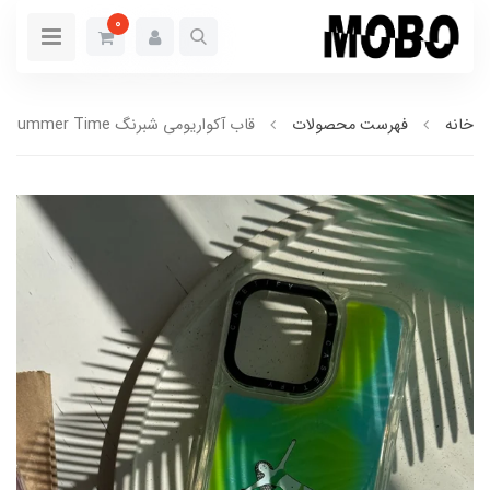
0
خانه
فهرست محصولات
قاب آکواریومی شبرنگ Summer Time (کدC1310)