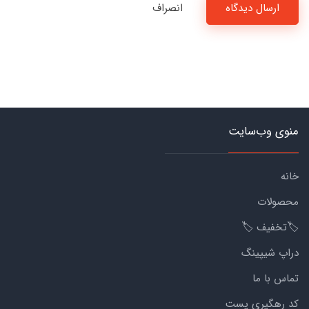
ارسال دیدگاه
انصراف
منوی وب‌سایت
خانه
محصولات
🏷️تخفیف 🏷️
دراپ شیپینگ
تماس با ما
کد رهگیری پست