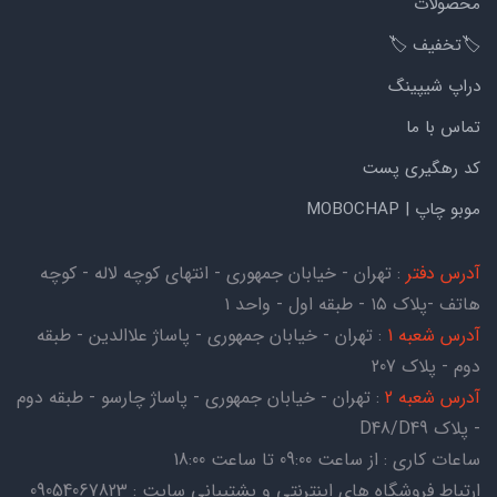
محصولات
🏷️تخفیف 🏷️
دراپ شیپینگ
تماس با ما
کد رهگیری پست
موبو چاپ | MOBOCHAP
آدرس دفتر
: تهران - خیابان جمهوری - انتهای کوچه لاله - کوچه
هاتف -پلاک ۱۵ - طبقه اول - واحد ۱
آدرس شعبه 1
: تهران - خیابان جمهوری - پاساژ علاالدین - طبقه
دوم - پلاک 207
آدرس شعبه 2
: تهران - خیابان جمهوری - پاساژ چارسو - طبقه دوم
- پلاک D48/D49
ساعات کاری : از ساعت 09:00 تا ساعت 18:00
ارتباط فروشگاه های اینترنتی و پشتیبانی سایت : 09054067823