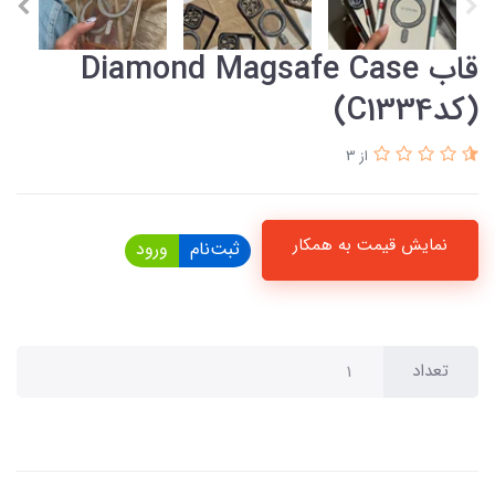
قاب Diamond Magsafe Case
(کدC1334)
از 3
نمایش قیمت به همکار
ثبت‌نام
ورود
تعداد