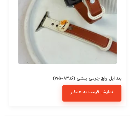
بند اپل واچ چرمی پیشی (کدw5083)
نمایش قیمت به همکار