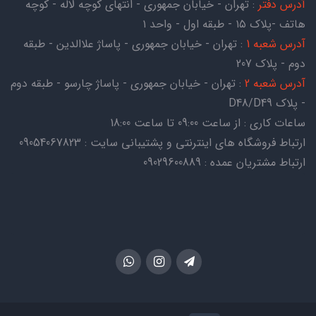
آدرس دفتر
: تهران - خیابان جمهوری - انتهای کوچه لاله - کوچه
هاتف -پلاک ۱۵ - طبقه اول - واحد ۱
آدرس شعبه 1
: تهران - خیابان جمهوری - پاساژ علاالدین - طبقه
دوم - پلاک 207
آدرس شعبه 2
: تهران - خیابان جمهوری - پاساژ چارسو - طبقه دوم
- پلاک D48/D49
ساعات کاری : از ساعت 09:00 تا ساعت 18:00
ارتباط فروشگاه های اینترنتی و پشتیبانی سایت : 09054067823
ارتباط مشتریان عمده : 09029600889