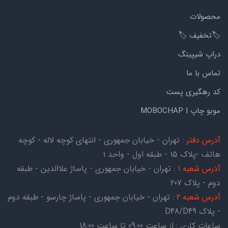
محصولات
🏷️تخفیف 🏷️
دراپ شیپینگ
تماس با ما
کد رهگیری پست
موبو چاپ | MOBOCHAP
آدرس دفتر
: تهران - خیابان جمهوری - انتهای کوچه لاله - کوچه
هاتف -پلاک ۱۵ - طبقه اول - واحد ۱
آدرس شعبه 1
: تهران - خیابان جمهوری - پاساژ علاالدین - طبقه
دوم - پلاک 207
آدرس شعبه 2
: تهران - خیابان جمهوری - پاساژ چارسو - طبقه دوم
- پلاک D48/D49
ساعات کاری : از ساعت 09:00 تا ساعت 18:00