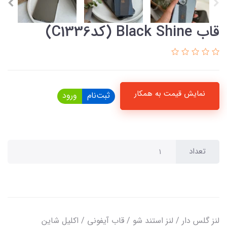
قاب Black Shine (کدC1336)
نمایش قیمت به همکار
ثبت‌نام
ورود
تعداد
لنز گلس دار / لنز استند شو / قاب آیفونی / اکلیل شاین