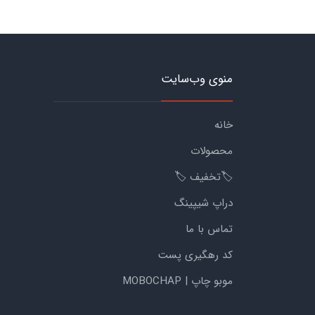
منوی وب‌سایت
خانه
محصولات
🏷️تخفیف 🏷️
دراپ شیپینگ
تماس با ما
کد رهگیری پست
موبو چاپ | MOBOCHAP