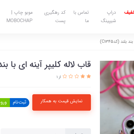
خفیف
دراپ
تماس با
کد رهگیری
موبو چاپ |
شیپینگ
ما
پست
MOBOCHAP
 بلند (کدC1345)
قاب لاله کلیپر آینه ای با بند بلن
از 1
نمایش قیمت به همکار
ثبت‌نام
ورود