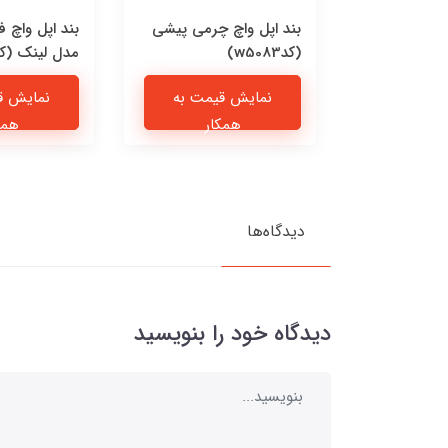
Jordan F
بند اپل واچ چرمی پیشی
بند اپل واچ 
(کدw5083)
مدل لینک (کدw5081
یمت به
نمایش قیمت به
نمایش ق
ار
همکار
همک
دیدگاه‌ها
دیدگاه خود را بنویسید