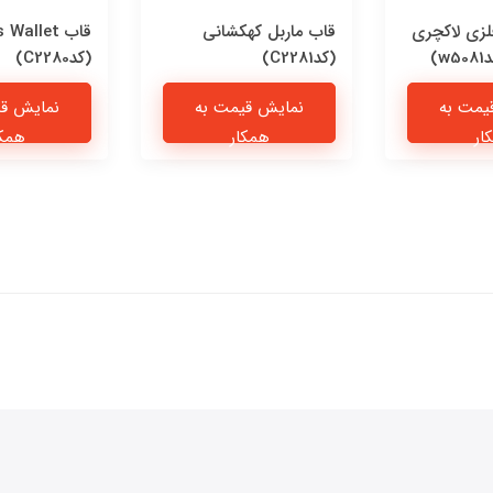
فلزی لاکچری
قاب ماربل کهکشانی
قاب Wallet
)
(کدC2281)
(کدC2280)
یمت به
نمایش قیمت به
نمایش قی
ار
همکار
همکا