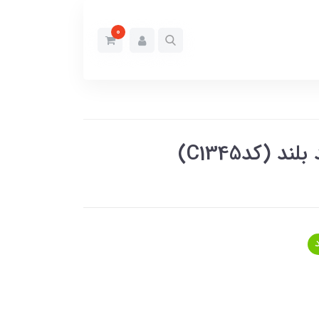
0
د (کدC1345)