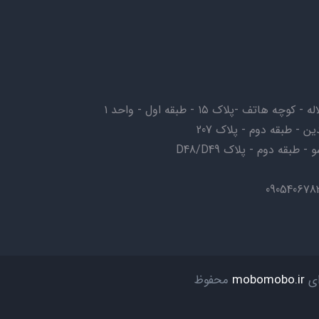
ف -پلاک ۱۵ - طبقه اول - واحد ۱
ن - طبقه دوم - پلاک 207
بقه دوم - پلاک D48/D49
ای
mobomobo.ir
محفوظ