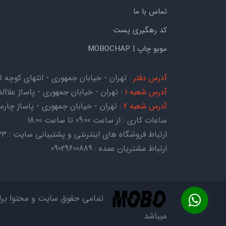
تماس با ما
کد رهگیری پست
موبو چاپ | MOBOCHAP
آدرس دفتر
: تهران - خیابان جمهوری - انتهای کوچه لاله - کوچه هات
آدرس شعبه 1
: تهران - خیابان جمهوری - پاساژ علاالدی
آدرس شعبه 2
: تهران - خیابان جمهوری - پاساژ چارسو - ط
ساعات کاری : از ساعت 09:00 تا ساعت 18:00
ارتباط فروشگاه های اینترنتی و پشتیبانی سایت : 09054067823
ارتباط مشتریان عمده : 09029600889
تمامی حقوق سایت و محتوا بر
میباشد