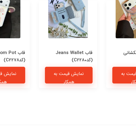
کشانی
قاب Jeans Wallet
قاب om Pot
(کدC2280)
(کدC2278)
یمت به
نمایش قیمت به
نمایش قی
ار
همکار
همکا