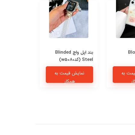
Blo
بند اپل واچ Blinded
قاب n Blue
Steel (کدw5080)
اندرویدی (کدC2277)
مت به
نمایش قیمت به
نمایش قی
ر
همکار
همکا