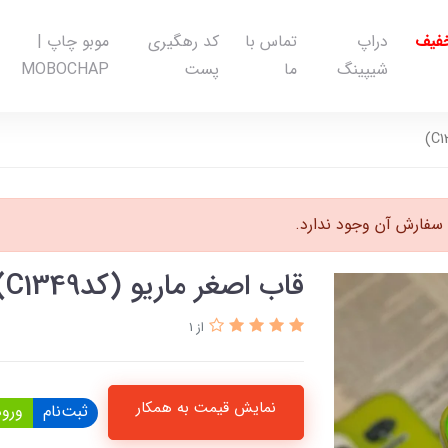
خفیف
دراپ
تماس با
کد رهگیری
موبو چاپ |
شیپینگ
ما
پست
MOBOCHAP
سفارش آن وجود ندارد.
قاب اصغر ماریو (کدC1349)
از 1
نمایش قیمت به همکار
ثبت‌نام
ورود