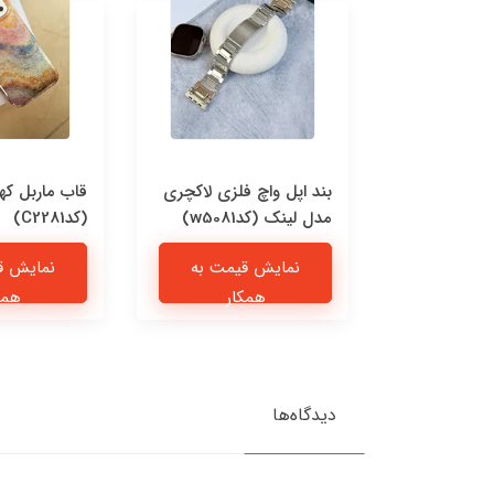
 چرمی پیشی
بند اپل واچ فلزی لاکچری
قاب ماربل که
مدل لینک (کدw5081)
(کدC2281)
یمت به
نمایش قیمت به
نمایش ق
ار
همکار
همک
دیدگاه‌ها