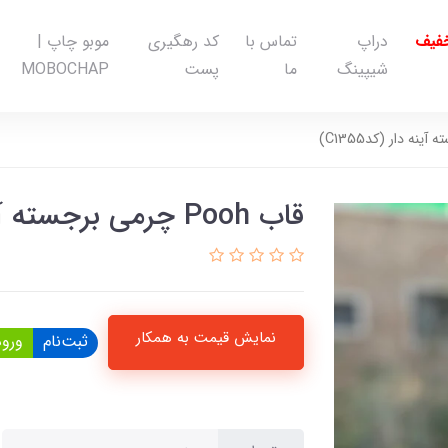
خفیف
دراپ
تماس با
کد رهگیری
موبو چاپ |
شیپینگ
ما
پست
MOBOCHAP
قاب Pooh چرمی برجسته آینه دار (کدC1355)
نمایش قیمت به همکار
ثبت‌نام
ورود