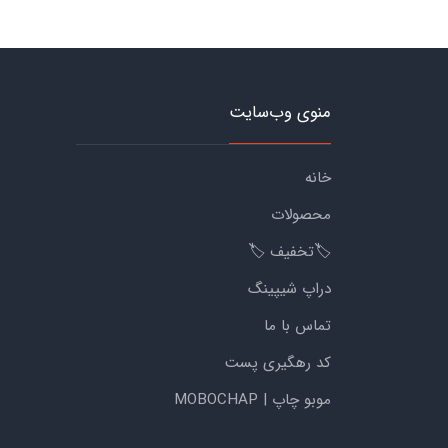
منوی وب‌سایت
خانه
محصولات
🏷️تخفیف 🏷️
دراپ شیپینگ
تماس با ما
کد رهگیری پست
موبو چاپ | MOBOCHAP