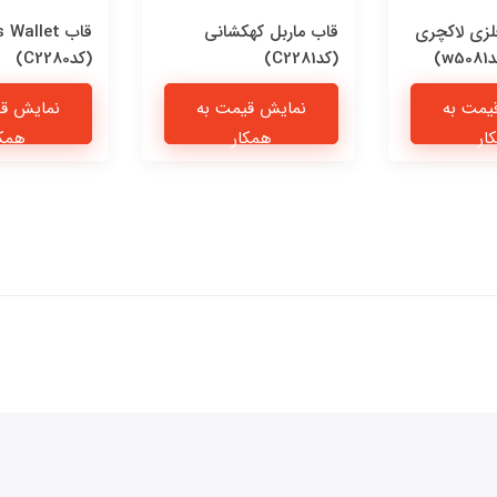
فلزی لاکچری
قاب ماربل کهکشانی
قاب Wallet
)
(کدC2281)
(کدC2280)
یمت به
نمایش قیمت به
نمایش قی
ار
همکار
همکا