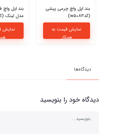
Jordan F
بند اپل واچ چرمی پیشی
بند اپل واچ 
(کدw5083)
مدل لینک (کدw5081
یمت به
نمایش قیمت به
نمایش ق
ار
همکار
همک
دیدگاه‌ها
دیدگاه خود را بنویسید