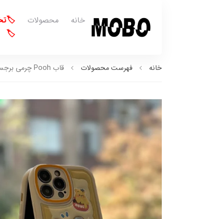
خانه
محصولات
🏷️ت
🏷️
خانه
فهرست محصولات
قاب Pooh چرمی برجسته آینه دار (کدC1355)