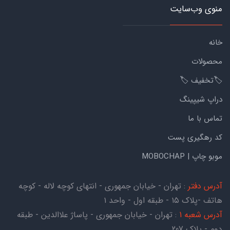
منوی وب‌سایت
خانه
محصولات
🏷️تخفیف 🏷️
دراپ شیپینگ
تماس با ما
کد رهگیری پست
موبو چاپ | MOBOCHAP
آدرس دفتر
: تهران - خیابان جمهوری - انتهای کوچه لاله - کوچه
هاتف -پلاک ۱۵ - طبقه اول - واحد ۱
آدرس شعبه 1
: تهران - خیابان جمهوری - پاساژ علاالدین - طبقه
دوم - پلاک 207