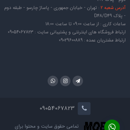
آدرس شعبه 2
: تهران - خیابان جمهوری - پاساژ چارسو - طبقه دوم
- پلاک D48/D49
ساعات کاری : از ساعت 09:00 تا ساعت 18:00
ارتباط فروشگاه های اینترنتی و پشتیبانی سایت : 09054067823
ارتباط مشتریان عمده : 09029600889
09054067823
تمامی حقوق سایت و محتوا برای