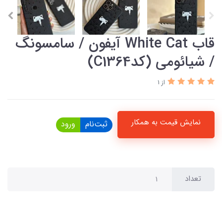
قاب White Cat آیفون / سامسونگ
/ شیائومی (کدC1364)
از 1
نمایش قیمت به همکار
ثبت‌نام
ورود
تعداد