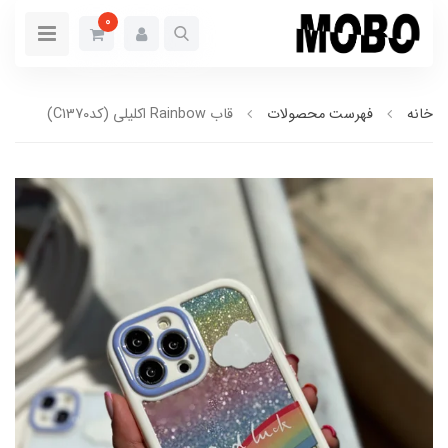
0
خانه
فهرست محصولات
قاب Rainbow اکلیلی (کدC1370)