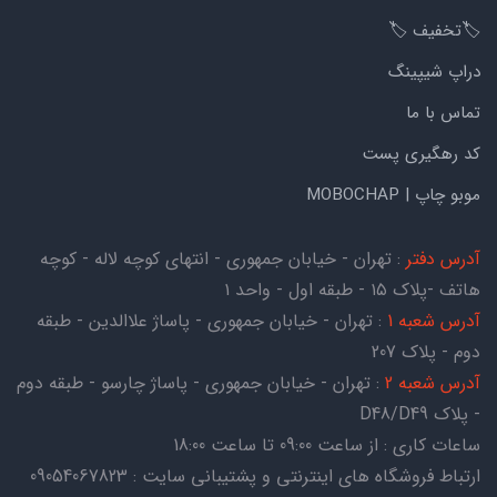
🏷️تخفیف 🏷️
دراپ شیپینگ
تماس با ما
کد رهگیری پست
موبو چاپ | MOBOCHAP
آدرس دفتر
: تهران - خیابان جمهوری - انتهای کوچه لاله - کوچه
هاتف -پلاک ۱۵ - طبقه اول - واحد ۱
آدرس شعبه 1
: تهران - خیابان جمهوری - پاساژ علاالدین - طبقه
دوم - پلاک 207
آدرس شعبه 2
: تهران - خیابان جمهوری - پاساژ چارسو - طبقه دوم
- پلاک D48/D49
ساعات کاری : از ساعت 09:00 تا ساعت 18:00
ارتباط فروشگاه های اینترنتی و پشتیبانی سایت : 09054067823