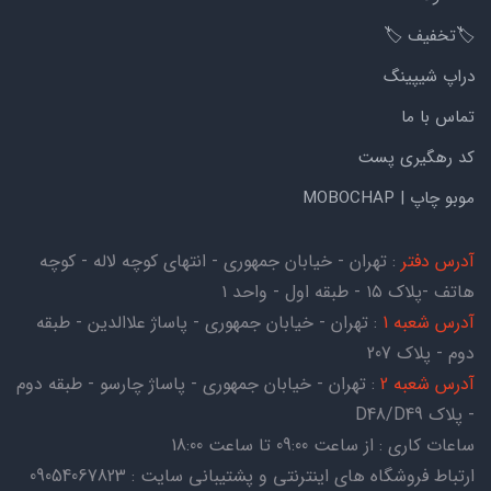
🏷️تخفیف 🏷️
دراپ شیپینگ
تماس با ما
کد رهگیری پست
موبو چاپ | MOBOCHAP
آدرس دفتر
: تهران - خیابان جمهوری - انتهای کوچه لاله - کوچه
هاتف -پلاک ۱۵ - طبقه اول - واحد ۱
آدرس شعبه 1
: تهران - خیابان جمهوری - پاساژ علاالدین - طبقه
دوم - پلاک 207
آدرس شعبه 2
: تهران - خیابان جمهوری - پاساژ چارسو - طبقه دوم
- پلاک D48/D49
ساعات کاری : از ساعت 09:00 تا ساعت 18:00
ارتباط فروشگاه های اینترنتی و پشتیبانی سایت : 09054067823