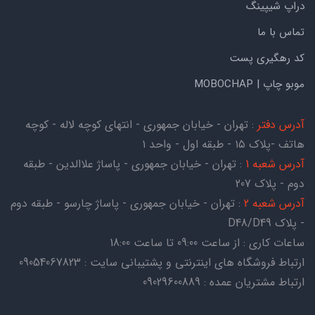
دراپ شیپینگ
تماس با ما
کد رهگیری پست
موبو چاپ | MOBOCHAP
آدرس دفتر
: تهران - خیابان جمهوری - انتهای کوچه لاله - کوچه
هاتف -پلاک ۱۵ - طبقه اول - واحد ۱
آدرس شعبه 1
: تهران - خیابان جمهوری - پاساژ علاالدین - طبقه
دوم - پلاک 207
آدرس شعبه 2
: تهران - خیابان جمهوری - پاساژ چارسو - طبقه دوم
- پلاک D48/D49
ساعات کاری : از ساعت 09:00 تا ساعت 18:00
ارتباط فروشگاه های اینترنتی و پشتیبانی سایت : 09054067823
ارتباط مشتریان عمده : 09029600889