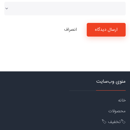
ارسال دیدگاه
انصراف
منوی وب‌سایت
خانه
محصولات
🏷️تخفیف 🏷️