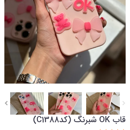
قاب OK شبرنگ (کدC1388)