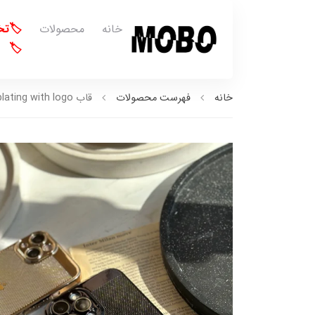
خانه
محصولات
🏷️ت
🏷️
خانه
فهرست محصولات
قاب Net Electroplating with logo (کدC1396)