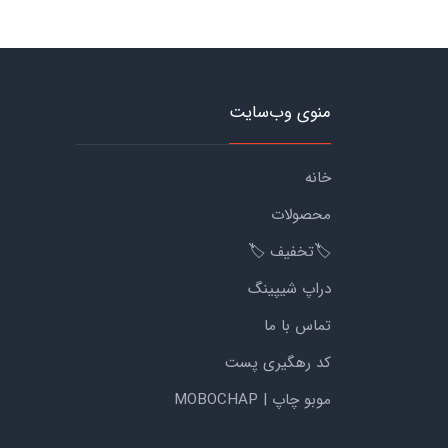
منوی وب‌سایت
خانه
محصولات
🏷️تخفیف 🏷️
دراپ شیپینگ
تماس با ما
کد رهگیری پست
موبو چاپ | MOBOCHAP