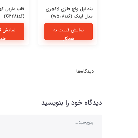
 چرمی پیشی
بند اپل واچ فلزی لاکچری
قاب ماربل که
مدل لینک (کدw5081)
(کدC2281)
یمت به
نمایش قیمت به
نمایش ق
ار
همکار
همک
دیدگاه‌ها
دیدگاه خود را بنویسید