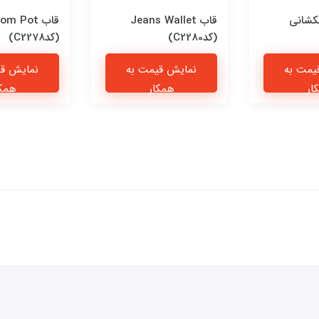
کشانی
قاب Jeans Wallet
قاب om Pot
(کدC2280)
(کدC2278)
یمت به
نمایش قیمت به
نمایش قی
ار
همکار
همکا