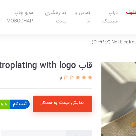
خفیف
دراپ
تماس با
کد رهگیری
موبو چاپ |
شیپینگ
ما
پست
MOBOCHAP
قاب Net Electroplating with logo (کدC1396)
از 1
نمایش قیمت به همکار
ثبت‌نام
ورود