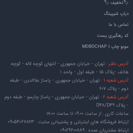
🏷️تخفیف 🏷️
دراپ شیپینگ
تماس با ما
کد رهگیری پست
موبو چاپ | MOBOCHAP
آدرس دفتر
: تهران - خیابان جمهوری - انتهای کوچه لاله - کوچه
هاتف -پلاک ۱۵ - طبقه اول - واحد ۱
آدرس شعبه 1
: تهران - خیابان جمهوری - پاساژ علاالدین - طبقه
دوم - پلاک 207
آدرس شعبه 2
: تهران - خیابان جمهوری - پاساژ چارسو - طبقه دوم
- پلاک D48/D49
ساعات کاری : از ساعت 09:00 تا ساعت 18:00
ارتباط فروشگاه های اینترنتی و پشتیبانی سایت : 09054067823
ارتباط مشتریان عمده : 09029600889