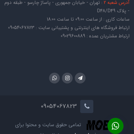
آدرس شعبه 2
: تهران - خیابان جمهوری - پاساژ چارسو - طبقه دوم
- پلاک D48/D49
ساعات کاری : از ساعت 09:00 تا ساعت 18:00
ارتباط فروشگاه های اینترنتی و پشتیبانی سایت : 09054067823
ارتباط مشتریان عمده : 09029600889
09054067823
تمامی حقوق سایت و محتوا برای