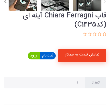
قاب Chiara Ferragni آینه ای
(کدC1435)
نمایش قیمت به همکار
ثبت‌نام
ورود
تعداد