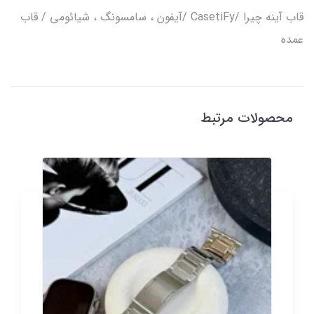
قاب آینه چیرا /CasetiFy /آیفون ، سامسونگ ، شیائومی / قاب
عمده
محصولات مرتبط