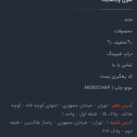
خانه
محصولات
🏷️تخفیف 🏷️
دراپ شیپینگ
تماس با ما
کد رهگیری پست
موبو چاپ | MOBOCHAP
آدرس دفتر
: تهران - خیابان جمهوری - انتهای کوچه لاله - کوچه
هاتف -پلاک ۱۵ - طبقه اول - واحد ۱
آدرس شعبه 1
: تهران - خیابان جمهوری - پاساژ علاالدین - طبقه
دوم - پلاک 207