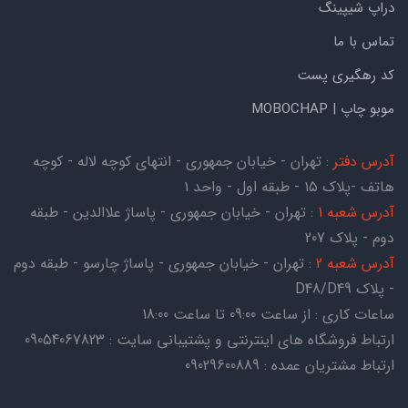
دراپ شیپینگ
تماس با ما
کد رهگیری پست
موبو چاپ | MOBOCHAP
آدرس دفتر
: تهران - خیابان جمهوری - انتهای کوچه لاله - کوچه
هاتف -پلاک ۱۵ - طبقه اول - واحد ۱
آدرس شعبه 1
: تهران - خیابان جمهوری - پاساژ علاالدین - طبقه
دوم - پلاک 207
آدرس شعبه 2
: تهران - خیابان جمهوری - پاساژ چارسو - طبقه دوم
- پلاک D48/D49
ساعات کاری : از ساعت 09:00 تا ساعت 18:00
ارتباط فروشگاه های اینترنتی و پشتیبانی سایت : 09054067823
ارتباط مشتریان عمده : 09029600889