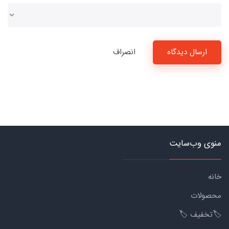
ارسال دیدگاه
انصراف
منوی وب‌سایت
خانه
محصولات
🏷️تخفیف 🏷️