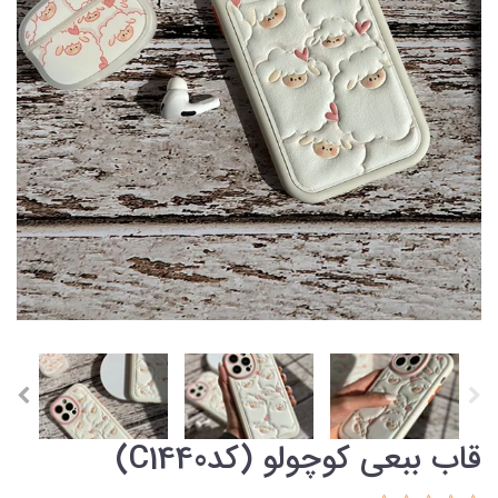
قاب ببعی کوچولو (کدC1440)