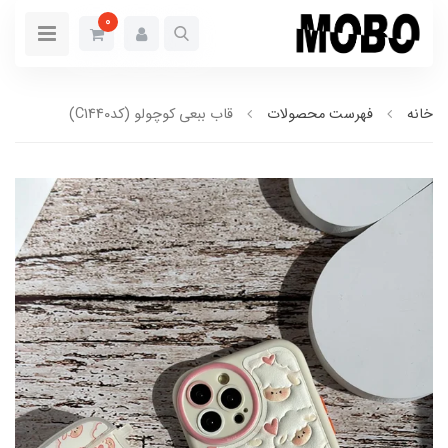
0
خانه
فهرست محصولات
قاب ببعی کوچولو (کدC1440)