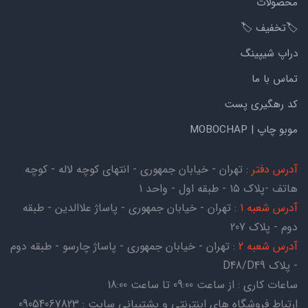
محصولات
🏷️تخفیف 🏷️
دراپ شیپینگ
تماس با ما
کد رهگیری پست
موبو چاپ | MOBOCHAP
آدرس دفتر
: تهران - خیابان جمهوری - انتهای کوچه لاله - کوچه
هاتف -پلاک ۱۵ - طبقه اول - واحد ۱
آدرس شعبه 1
: تهران - خیابان جمهوری - پاساژ علاالدین - طبقه
دوم - پلاک 207
آدرس شعبه 2
: تهران - خیابان جمهوری - پاساژ چارسو - طبقه دوم
- پلاک D48/D49
ساعات کاری : از ساعت 09:00 تا ساعت 18:00
ارتباط فروشگاه های اینترنتی و پشتیبانی سایت : 09054067823