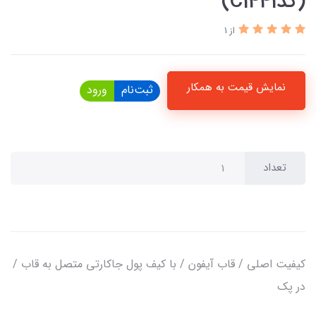
(کدC1441)
از 1
نمایش قیمت به همکار
ثبت‌نام
ورود
تعداد
کیفیت اصلی / قاب آیفون / با کیف پول جاکارتی متصل به قاب /
در پک