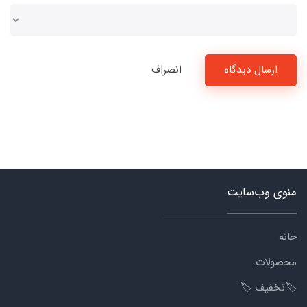
ارسال دیدگاه
انصراف
منوی وب‌سایت
خانه
محصولات
🏷️تخفیف 🏷️