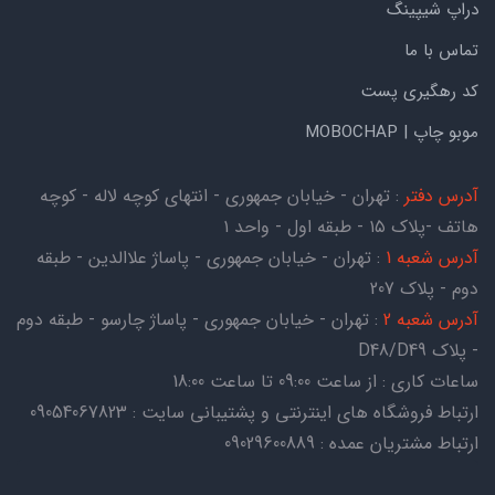
دراپ شیپینگ
تماس با ما
کد رهگیری پست
موبو چاپ | MOBOCHAP
آدرس دفتر
: تهران - خیابان جمهوری - انتهای کوچه لاله - کوچه
هاتف -پلاک ۱۵ - طبقه اول - واحد ۱
آدرس شعبه 1
: تهران - خیابان جمهوری - پاساژ علاالدین - طبقه
دوم - پلاک 207
آدرس شعبه 2
: تهران - خیابان جمهوری - پاساژ چارسو - طبقه دوم
- پلاک D48/D49
ساعات کاری : از ساعت 09:00 تا ساعت 18:00
ارتباط فروشگاه های اینترنتی و پشتیبانی سایت : 09054067823
ارتباط مشتریان عمده : 09029600889