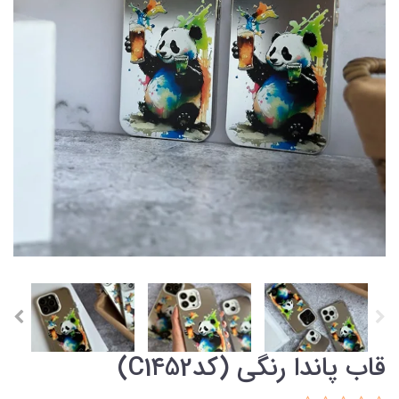
قاب پاندا رنگی (کدC1۴52)